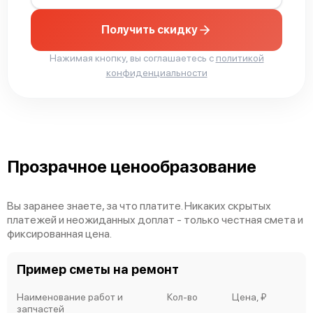
Получить скидку
Mimaki TX300P-1800B
Нажимая кнопку, вы соглашаетесь с
политикой
конфиденциальности
Mimaki TX300P-1800
Прозрачное ценообразование
Вы заранее знаете, за что платите. Никаких скрытых
платежей и неожиданных доплат - только честная смета и
фиксированная цена.
Mimaki TS55-1800
Пример сметы на ремонт
Наименование работ и
Кол-во
Цена, ₽
запчастей