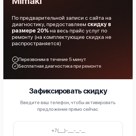
Mimaki
По предварительной записи с сайта на
Mimaki UJF-3042 FX
диагностику, предоставляем
скидку в
размере 20%
на весь прайс услуг по
ремонту (на комплектующие скидка не
распространяется)
Перезвоним в течение 5 минут
Mimaki TX500-1800DS
Бесплатная диагностика при ремонте
Зафиксировать скидку
Введите ваш телефон, чтобы активировать
Mimaki TX500-1800B
предложение прямо сейчас.