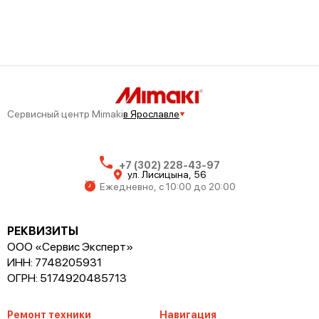
Mimaki CF22-1225
Сервисный центр Mimaki
в Ярославле
+7 (302) 228-43-97
Mimaki UCJV300-75
ул. Лисицына, 56​
Ежедневно, с 10:00 до 20:00
РЕКВИЗИТЫ
ООО «Сервис Эксперт»
ИНН: 7748205931
Mimaki UCJV300-160
ОГРН: 5174920485713
Ремонт техники
Навигация