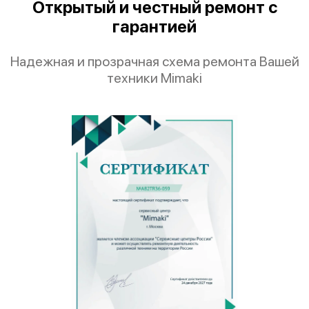
Открытый и честный ремонт с
Mimaki JFX500-2131
гарантией
Надежная и прозрачная схема ремонта Вашей
техники Mimaki
Mimaki JFX200-2531
Mimaki JFX200-2513EX
Mimaki JFX200-2513