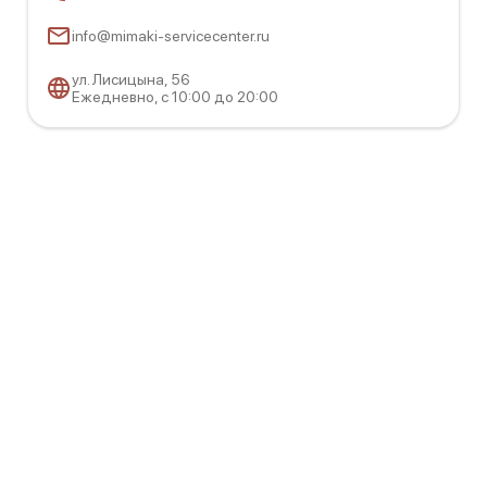
info@mimaki-servicecenter.ru
ул. Лисицына, 56​
Ежедневно, с 10:00 до 20:00
Mimaki CG-130 FX II Plus
Mimaki CG-130 FX II
Mimaki CFL-605RT