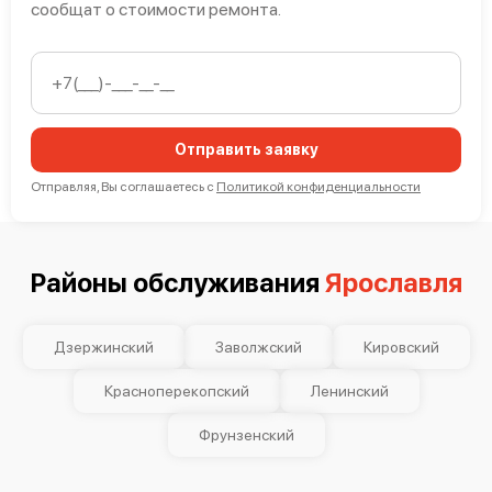
сообщат о стоимости ремонта.
Mimaki UCJV300-130
Отправить заявку
Отправляя, Вы соглашаетесь с
Политикой конфиденциальности
Районы обслуживания
Ярославля
Mimaki CJV150-75
Дзержинский
Заволжский
Кировский
Красноперекопский
Ленинский
Фрунзенский
Mimaki CJV300-130 Plus