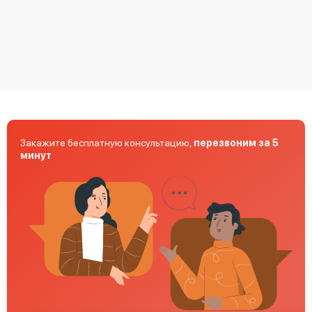
Mimaki CG-75 FX II Plus
Закажите бесплатную консультацию,
перезвоним за 5
минут
Mimaki UCJV150-160
Mimaki CJV300-160 Plus