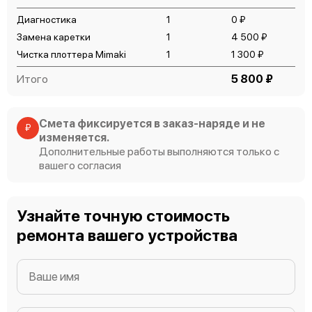
Диагностика
1
0 ₽
Mimaki TS500P-3200
Замена каретки
1
4 500 ₽
Чистка плоттера Mimaki
1
1 300 ₽
Итого
5 800 ₽
Смета фиксируется в заказ-наряде и не
Mimaki TS30-1300
₽
изменяется.
Дополнительные работы выполняются только с
вашего согласия
Узнайте точную стоимость
Mimaki TS300P-1800
ремонта вашего устройства