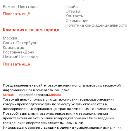
Ремонт Плоттеров
Прайс
Отзывы
Показать ещё
Контакты
О компании
Mimaki UCJV300-107
Политика конфиденциальности
Компания в вашем городе
Москва
Санкт-Петербург
Краснодар
Ростов-на-Дону
Нижний Новгород
Показать ещё
Mimaki CJV150-160
Представленные на сайте товарные знаки используются с правомерной
информационной и описательной целью.
Mimaki
— правообладатель
Mimaki
.
Товарный знак используется с целью описания товаров, в отношении
которых производятся услуги по ремонту. Услуги оказываются в
неавторизованных сервисных центрах, не связанными с компаниями
Mimaki CJV150-130
Правообладателями товарных знаков и/или с ее официальными
представителями в отношении товаров, которые уже были введены в
гражданский оборот в смысле статьи 1487 ГК РФ
Информация о соответствующих моделях и комплектациях и их наличии,